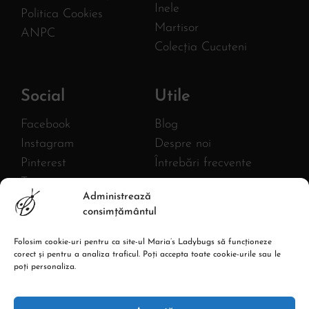
Inele
Politica Cookies
Martisor
ANPC
Colecția Cucuteni
Social
Utile
Facebook
Blog
Instagram
Despre noi
Pinterest
Întrebări frecvente
Twitter
FURNIZOR
Administrează
MLB AC HANDMADE S.R.L.
YouTube
consimțământul
CIF: 43380582
Linkedin
Reg. com.: J27/1018/2020
Adresa: Str. Burebista, Nr.67,
Folosim cookie-uri pentru ca site-ul Maria’s Ladybugs să funcționeze
corect și pentru a analiza traficul. Poți accepta toate cookie-urile sau le
Piatra Neamt
poți personaliza.