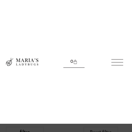
Be different with us
Detalii simple. Colecțiile Maria’s Ladybugs sunt realizate
din metale durabile de înaltă calitate.
0