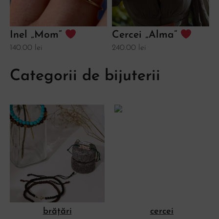
Inel „Mom”
Cercei „Alma”
140.00
lei
240.00
lei
2
Categorii de bijuterii
brățări
cercei