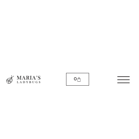
Be different
with us
Bijuteriile sunt un lucru personal, spun o poveste
despre tine. Bun venit în universul Maria's
0
Ladybugs unde tu ai libertatea de a crea
bijuteriile care îți capturează esența.
vezi bijuterii