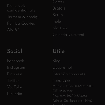
Cercei
Politica de
Brățări
confidențialitate
Seturi
Termeni & condiții
Inele
Politica Cookies
Martisor
ANPC
Colecția Cucuteni
Social
Utile
Facebook
Blog
Instagram
Despre noi
Pinterest
Întrebări frecvente
Twitter
FURNIZOR
MLB AC HANDMADE S.R.L.
YouTube
CIF: 43380582
Linkedin
Reg. com.: J27/1018/2020
Adresa: Str. Burebista, Nr.67,