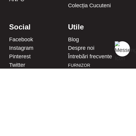
Colecția Cucuteni
Social
Utile
Facebook
Blog
Instagram
Despre noi
Pinterest
Întrebări frecvente
Twitter
FURNIZOR
MLB AC HANDMADE S.R.L.
YouTube
CIF: 43380582
Linkedin
Reg. com.: J27/1018/2020
Adresa: Str. Burebista, Nr.67,
Piatra Neamt