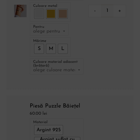
Culoare metal
-
+
Pentru
Mărime
S
M
L
Culoare material adiacent
(brățară)
Piesă Puzzle Băiețel
60.00
lei
Material
Argint 925
Argint suflat cu