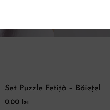
Set Puzzle Fetiță – Băiețel
0.00
lei