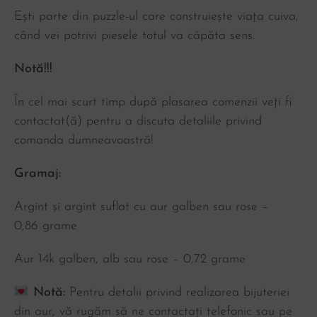
Ești parte din puzzle-ul care construiește viața cuiva,
când vei potrivi piesele totul va căpăta sens.
Notă!!!
În cel mai scurt timp după plasarea comenzii veți fi
contactat(ă) pentru a discuta detaliile privind
comanda dumneavoastră!
Gramaj:
Argint și argint suflat cu aur galben sau rose –
0,86
grame
Aur 14k galben, alb sau rose – 0,72 grame
Notă:
Pentru detalii privind realizarea bijuteriei
din aur, vă rugăm să ne contactați telefonic sau pe