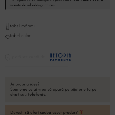
înainte de a-l adăuga în coș.
tabel mărimi
tabel culori
plată securizată de
Ai propria idee?
Spune-ne ce ai vrea să apară pe bijuterie ta pe
chat
sau
telefonic.
Dorești să oferi cadou acest produs?