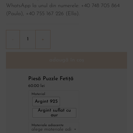
WhatsApp la unul din numerele: +40 748 705 864
(Paula), ‪+40 755 167 226‬ (Ella).
adaugă în coș
Piesă Puzzle Fetiță
60.00
lei
Material
Argint 925
Argint suflat cu
aur
Materiale adiacente