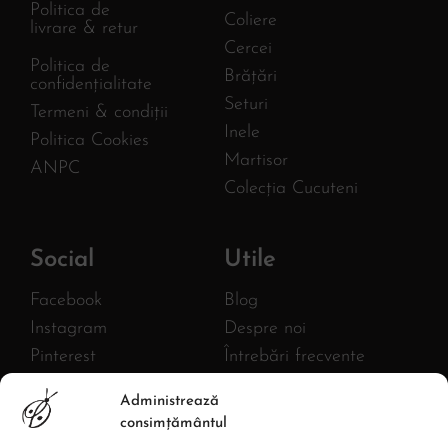
Politica de
Coliere
livrare & retur
Cercei
Politica de
Brățări
confidențialitate
Seturi
Termeni & condiții
Inele
Politica Cookies
Martisor
ANPC
Colecția Cucuteni
Social
Utile
Facebook
Blog
Instagram
Despre noi
Pinterest
Întrebări frecvente
Twitter
FURNIZOR
Administrează
MLB AC HANDMADE S.R.L.
YouTube
consimțământul
CIF: 43380582
Linkedin