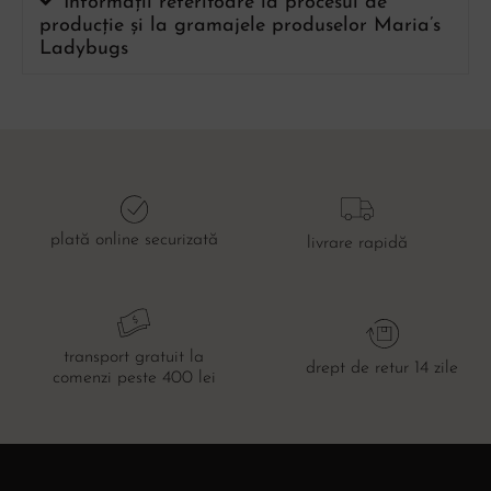
Informații referitoare la procesul de
producție și la gramajele produselor Maria’s
Ladybugs
plată online securizată
livrare rapidă
transport gratuit la
drept de retur 14 zile
comenzi peste 400 lei