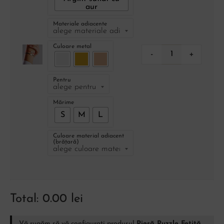
aur
Materiale adiacente
Culoare metal
-
+
Pentru
Mărime
S
M
L
Culoare material adiacent
(brățară)
Total:
0.00
lei
Vă rugăm să vă configurați produsul
Piesă Puzzle Fetiță