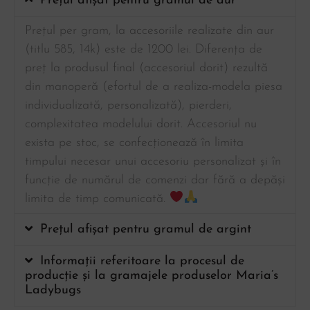
Prețul afișat pentru gramul de aur
Prețul per gram, la accesoriile realizate din aur
(titlu 585, 14k) este de 1200 lei. Diferența de
preț la produsul final (accesoriul dorit) rezultă
din manoperă (efortul de a realiza-modela piesa
individualizată, personalizată), pierderi,
complexitatea modelului dorit. Accesoriul nu
exista pe stoc, se confecționează în limita
timpului necesar unui accesoriu personalizat și în
funcție de numărul de comenzi dar fără a depăși
limita de timp comunicată.
Prețul afișat pentru gramul de argint
Informații referitoare la procesul de
producție și la gramajele produselor Maria’s
Ladybugs