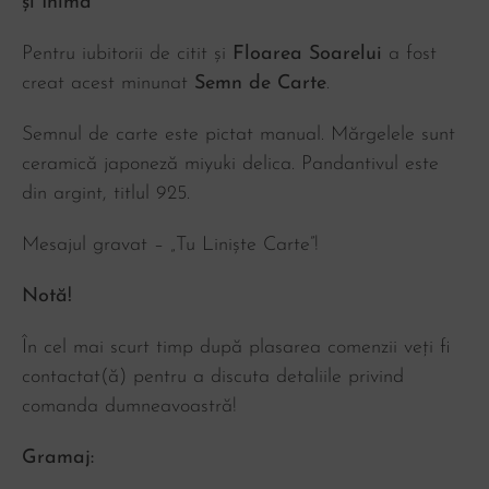
și Inimă
Pentru iubitorii de citit și
Floarea Soarelui
a fost
creat acest minunat
Semn de Carte
.
Semnul de carte este pictat manual. Mărgelele sunt
ceramică japoneză miyuki delica. Pandantivul este
din argint, titlul 925.
Mesajul gravat – „Tu Liniște Carte”!
Notă!
În cel mai scurt timp după plasarea comenzii veți fi
contactat(ă) pentru a discuta detaliile privind
comanda dumneavoastră!
Gramaj: