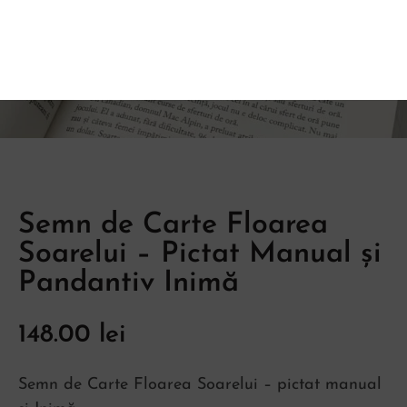
Semn de Carte Floarea
Soarelui – Pictat Manual și
Pandantiv Inimă
148.00
lei
Semn de Carte Floarea Soarelui – pictat manual