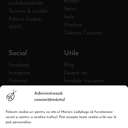
Brățări
confidențialitate
Seturi
Termeni & condiții
Inele
Politica Cookies
Martisor
ANPC
Colecția Cucuteni
Social
Utile
Facebook
Blog
Instagram
Despre noi
Pinterest
Întrebări frecvente
Twitter
FURNIZOR
Administrează
MLB AC HANDMADE S.R.L.
YouTube
consimțământul
CIF: 43380582
Linkedin
Reg. com.: J27/1018/2020
Folosim cookie-uri pentru ca site-ul Maria’s Ladybugs să funcționeze
Adresa: Str. Burebista, Nr.67,
corect și pentru a analiza traficul. Poți accepta toate cookie-urile sau le
Piatra Neamt
poți personaliza.