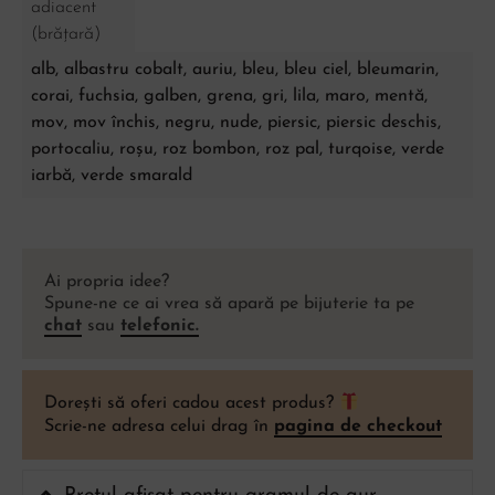
adiacent
(brățară)
alb, albastru cobalt, auriu, bleu, bleu ciel, bleumarin,
corai, fuchsia, galben, grena, gri, lila, maro, mentă,
mov, mov închis, negru, nude, piersic, piersic deschis,
portocaliu, roșu, roz bombon, roz pal, turqoise, verde
iarbă, verde smarald
Ai propria idee?
Spune-ne ce ai vrea să apară pe bijuterie ta pe
chat
sau
telefonic.
Dorești să oferi cadou acest produs?
Scrie-ne adresa celui drag în
pagina de checkout