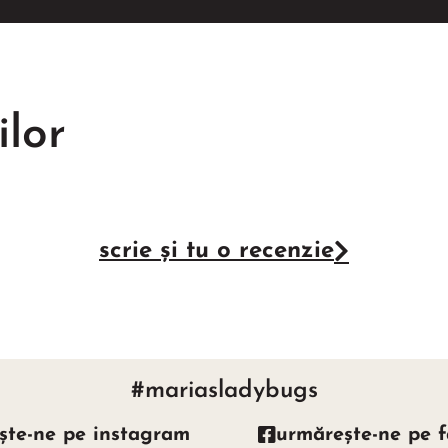
ilor
scrie și tu o recenzie
#mariasladybugs
ște-ne pe instagram
urmărește-ne pe 