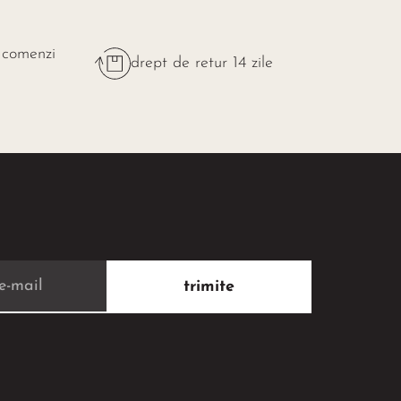
 comenzi
drept de retur 14 zile
trimite