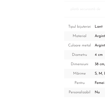
plată securizată de
Tipul bijuteriei
Lant
Material
Argint
Culoare metal
Argin
Diametru
4 cm
Dimensiuni
38 cm
Mărime
S, M, 
Pentru
Femei
Personalizabil
Nu