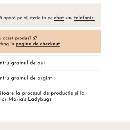
ă apară pe bijuterie ta pe
chat
sau
telefonic.
u acest produs? 🎁
 drag în
pagina de checkout
entru gramul de aur
entru gramul de argint
ritoare la procesul de producție și la
lor Maria’s Ladybugs