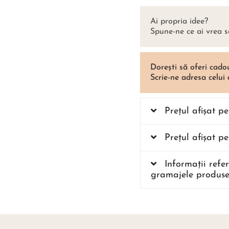
Ai propria idee?
Spune-ne ce ai vrea s
Dorești să oferi cado
Scrie-ne adresa celui
Prețul afișat p
Prețul afișat p
Informații refe
gramajele produse