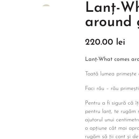
Lanț-W
around 
220.00
lei
Lanț-What comes ar
Toată lumea primește 
Faci rău – rău primești
Pentru a fi sigură că î
pentru lanț, te rugăm s
ajutorul unui centimetr
o opțiune cât mai apro
rugăm să ții cont și de