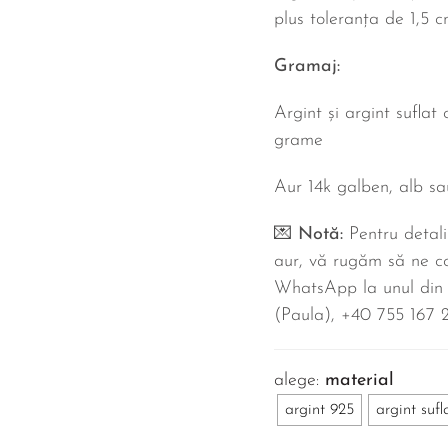
plus toleranța de 1,5 c
Gramaj:
Argint și argint suflat
grame
Aur 14k galben, alb s
💌
Notă:
Pentru detali
aur, vă rugăm să ne co
WhatsApp la unul din
(Paula), ‪+40 755 167 2
material
argint 925
argint sufl