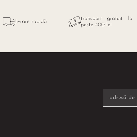
transport gratuit la
livrare rapidă
peste 400 lei