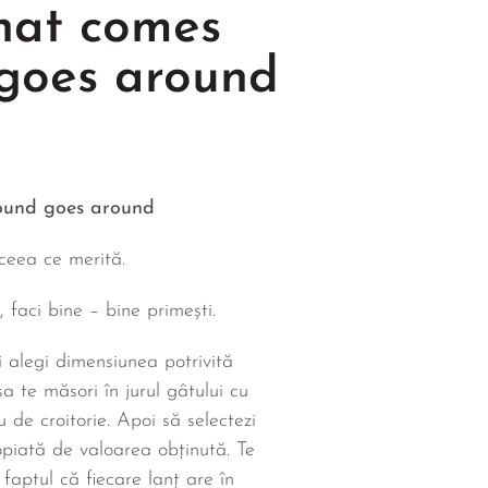
hat comes
goes around
ound goes around
ceea ce merită.
, faci bine – bine primești.
ți alegi dimensiunea potrivită
a te măsori în jurul gâtului cu
u de croitorie. Apoi să selectezi
piată de valoarea obținută. Te
 faptul că fiecare lanț are în