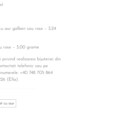
m!
 cu aur galben sau rose – 3,24
au rose – 3,00 grame
i privind realizarea bijuteriei din
ntactați telefonic sau pe
 numerele: +40 748 705 864
26‬ (Ella).
at cu aur