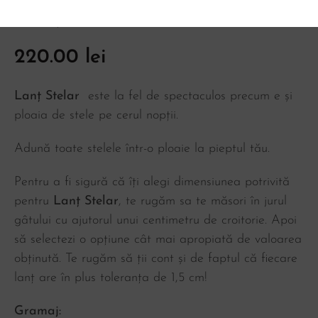
Lanț Stelar
220.00
lei
Lanț Stelar
este la fel de spectaculos precum e și
ploaia de stele pe cerul nopții.
Adună toate stelele într-o ploaie la pieptul tău.
Pentru a fi sigură că îți alegi dimensiunea potrivită
pentru
Lanț Stelar
, te rugăm sa te măsori în jurul
gâtului cu ajutorul unui centimetru de croitorie. Apoi
să selectezi o opțiune cât mai apropiată de valoarea
obținută. Te rugăm să ții cont și de faptul că fiecare
lanț are în plus toleranța de 1,5 cm!
Gramaj: