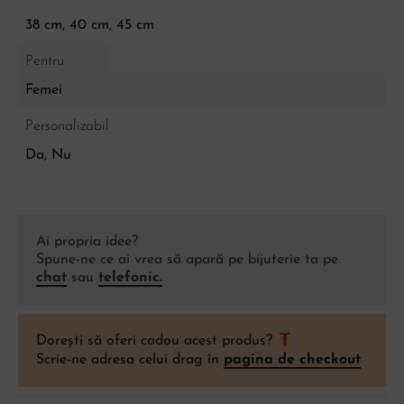
38 cm, 40 cm, 45 cm
Pentru
Femei
Personalizabil
Da, Nu
Ai propria idee?
Spune-ne ce ai vrea să apară pe bijuterie ta pe
chat
sau
telefonic.
Dorești să oferi cadou acest produs?
Scrie-ne adresa celui drag în
pagina de checkout