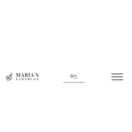
Lanț Floare de Nu-mă-uita
180.00
lei
Lanț Floare de Nu-mă-uita
0
Florile de „nu mă uita” sunt atât de frumoase încât
oamenii preferă să nu le rupă ci să le lase să
crească frumos
Se zice că cei care vor purta o floare de „nu mă uita”
în piept nu vor fi uitați nicicând de iubiții sau iubitele