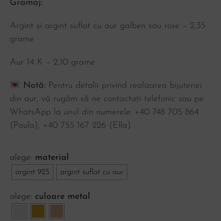
Gramaj:
Argint și argint suflat cu aur galben sau rose – 2,35
grame
Aur 14 K – 2,10 grame
Notă:
Pentru detalii privind realizarea bijuteriei
din aur, vă rugăm să ne contactați telefonic sau pe
WhatsApp la unul din numerele: +40 748 705 864
(Paula), ‪+40 755 167 226‬ (Ella).
material
argint 925
argint suflat cu aur
culoare metal