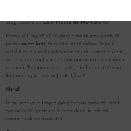
lor!
Dacă și tu vrei să rămâi o veșnicie în amintirea celui
drag, poartă un
Lanț Floare de Nu-mă-uita
!
Pentru a fi sigură că îți alegi dimensiunea potrivită
pentru
acest lanț
, te rugăm să te măsori în jurul
gâtului cu ajutorul unui centimetru de croitorie. Apoi
să selectezi o opțiune cât mai apropiată de valoarea
obținută. Te rugăm să ții cont și de faptul că fiecare
lanț are în plus toleranța de 1,5 cm!
Notă!!!
În cel mai scurt timp după plasarea comenzii veți fi
contactat(ă) pentru a discuta detaliile privind
comanda dumneavoastră!