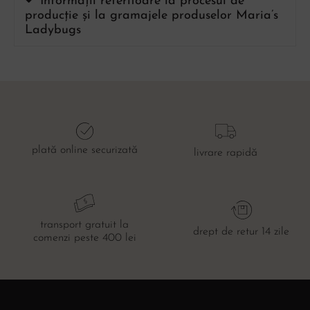
Informații referitoare la procesul de
producție și la gramajele produselor Maria’s
Ladybugs
plată online securizată
livrare rapidă
transport gratuit la
drept de retur 14 zile
comenzi peste 400 lei