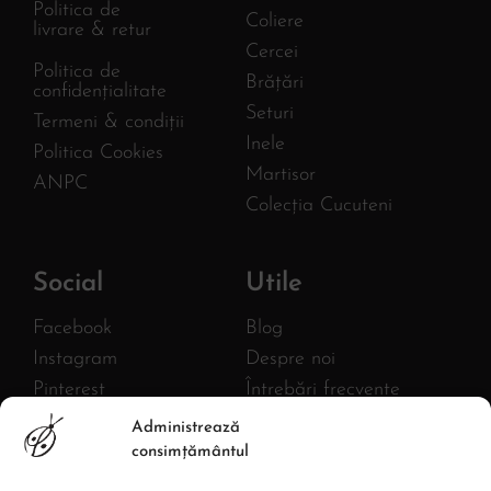
Politica de
Coliere
livrare & retur
Cercei
Politica de
Brățări
confidențialitate
Seturi
Termeni & condiții
Inele
Politica Cookies
Martisor
ANPC
Colecția Cucuteni
Social
Utile
Facebook
Blog
Instagram
Despre noi
Pinterest
Întrebări frecvente
Twitter
FURNIZOR
Administrează
MLB AC HANDMADE S.R.L.
YouTube
consimțământul
CIF: 43380582
Linkedin