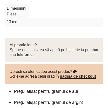
Dimensiuni
Piese
13 mm
Ai propria idee?
Spune-ne ce ai vrea să apară pe bijuterie ta pe
chat
sau
telefonic.
Dorești să oferi cadou acest produs? 🎁
Scrie-ne adresa celui drag în
pagina de checkout
Prețul afișat pentru gramul de aur
Prețul afișat pentru gramul de argint