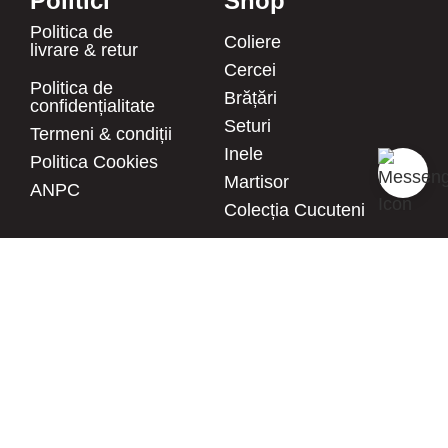
Politici
Shop
Politica de
Coliere
livrare & retur
Cercei
Politica de
Brățări
confidențialitate
Seturi
Termeni & condiții
Inele
Politica Cookies
Martisor
ANPC
Colecția Cucuteni
Social
Utile
Facebook
Blog
Instagram
Despre noi
Pinterest
Întrebări frecvente
Twitter
FURNIZOR
MLB AC HANDMADE S.R.L.
YouTube