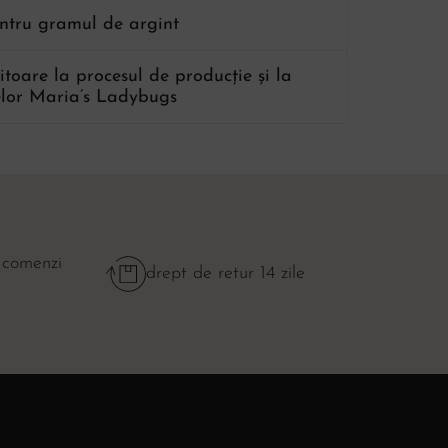
entru gramul de argint
ritoare la procesul de producție și la
lor Maria’s Ladybugs
 comenzi
drept de retur 14 zile