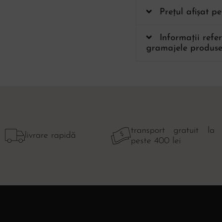
Prețul afișat p
Informații refe
gramajele produse
transport gratuit la
livrare rapidă
peste 400 lei