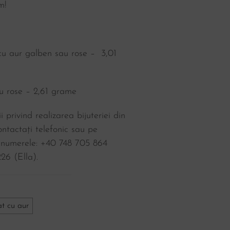
m!
t cu aur galben sau rose – 3,01
u rose – 2,61 grame
i privind realizarea bijuteriei din
ntactați telefonic sau pe
 numerele: +40 748 705 864
26‬ (Ella).
at cu aur