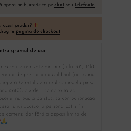
ă apară pe bijuterie ta pe
chat
sau
telefonic.
ou acest produs?
 drag în
pagina de checkout
entru gramul de aur
ccesoriile realizate din aur (titlu 585, 14k)
ferența de preț la produsul final (accesoriul
manoperă (efortul de a realiza-modela piesa
sonalizată), pierderi, complexitatea
esoriul nu exista pe stoc, se confecționează
cesar unui accesoriu personalizat și în
de comenzi dar fără a depăși limita de