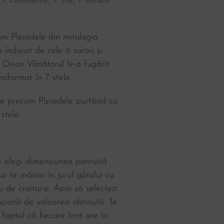
 7 continente, 7 zile, 7 minuni
um Pleiadele din mitologia
 îndurat de cele 6 surori și
Orion Vânătorul le-a fugărit
nsformat în 7 stele.
ște precum Pleiadele purtând cu
stele.
ți alegi dimensiunea potrivită
a te măsori în jurul gâtului cu
u de croitorie. Apoi să selectezi
piată de valoarea obținută. Te
 faptul că fiecare lanț are în