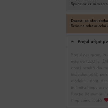
Spune-ne ce ai vrea s
Dorești să oferi cad
Scrie-ne adresa celui
Prețul afișat p
Prețul per gram, la a
este de 1200 lei. Di
dorit) rezultă din 
individualizată, per
modelului dorit. Acc
în limita timpului ne
funcție de numărul 
timp comunicată.