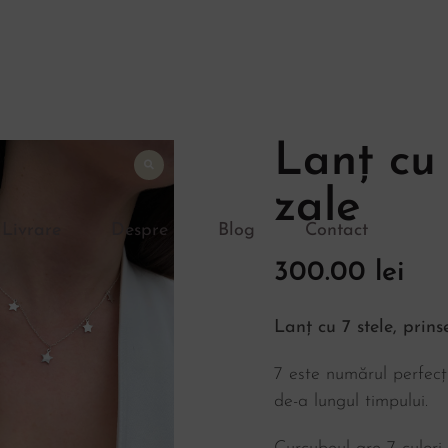
Lanț cu 
zale
Livrare
Despre
Blog
Contact
300.00
lei
Lanț cu 7 stele, prins
7 este numărul perfecți
de-a lungul timpului.