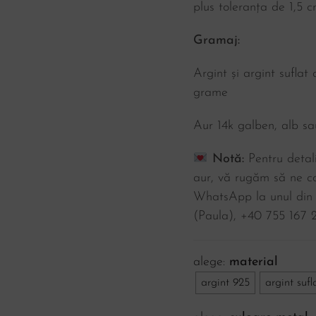
plus toleranța de 1,5 c
Gramaj:
Argint și argint sufla
grame
Aur 14k galben, alb sa
Notă:
Pentru detali
aur, vă rugăm să ne co
WhatsApp la unul din
(Paula), ‪+40 755 167 2
material
argint 925
argint sufl