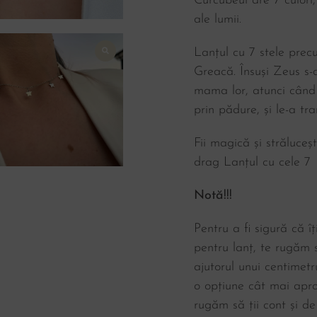
Curcubeul are 7 culori,
ale lumii.
Lanțul cu 7 stele prec
Greacă. Însuși Zeus s-a
mama lor, atunci când 
prin pădure, și le-a tra
Fii magică și străluce
drag Lanțul cu cele 7 
Notă!!!
Pentru a fi sigură că î
pentru lanț, te rugăm s
ajutorul unui centimetr
o opțiune cât mai apro
rugăm să ții cont și de