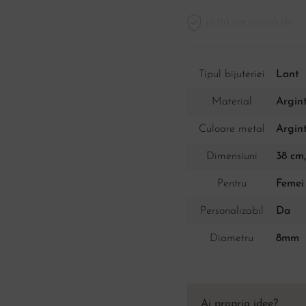
plată securizată de
Tipul bijuteriei
Lant
Material
Argint
Culoare metal
Argin
Dimensiuni
38 cm
Pentru
Femei
Personalizabil
Da
Diametru
8mm
Ai propria idee?