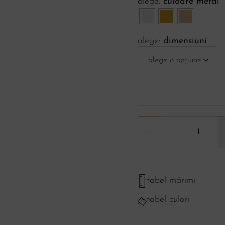
culoare metal
dimensiuni
tabel mărimi
tabel culori