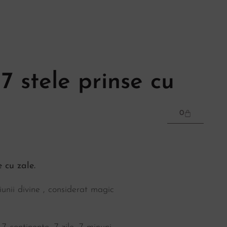
7 stele prinse cu
0
e cu zale.
unii divine , considerat magic