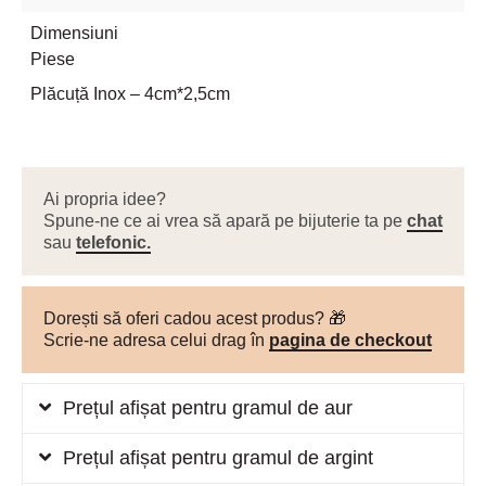
Dimensiuni
Piese
Plăcuță Inox – 4cm*2,5cm
Ai propria idee?
Spune-ne ce ai vrea să apară pe bijuterie ta pe
chat
sau
telefonic.
Dorești să oferi cadou acest produs? 🎁
Scrie-ne adresa celui drag în
pagina de checkout
Prețul afișat pentru gramul de aur
Prețul afișat pentru gramul de argint