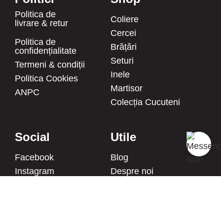
Politica de
Coliere
livrare & retur
Cercei
Politica de
Brățări
confidențialitate
Seturi
Termeni & condiții
Inele
Politica Cookies
Martisor
ANPC
Colecția Cucuteni
Social
Utile
Facebook
Blog
Instagram
Despre noi
Pinterest
Întrebări frecvente
Twitter
FURNIZOR
MLB AC HANDMADE S.R.L.
YouTube
CIF: 43380582