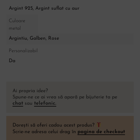
Argint 925, Argint suflat cu aur
Culoare
metal
Argintiu
,
Galben
,
Rose
Personalizabil
Da
Ai propria idee?
Spune-ne ce ai vrea să apară pe bijuterie ta pe
chat
sau
telefonic.
Dorești să oferi cadou acest produs?
Scrie-ne adresa celui drag în
pagina de checkout