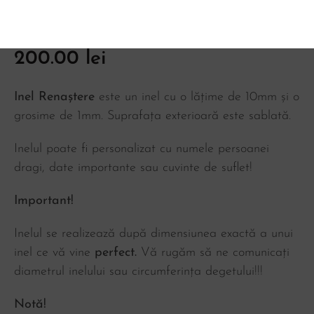
Inel Renaștere
200.00
lei
Inel Renaștere
este un inel cu o lățime de 10mm și o
grosime de 1mm. Suprafața exterioară este sablată.
Inelul poate fi personalizat cu numele persoanei
dragi, date importante sau cuvinte de suflet!
Important!
Inelul se realizează după dimensiunea exactă a unui
inel ce vă vine
perfect.
Vă rugăm să ne comunicați
diametrul inelului sau circumferința degetului!!!
Notă!