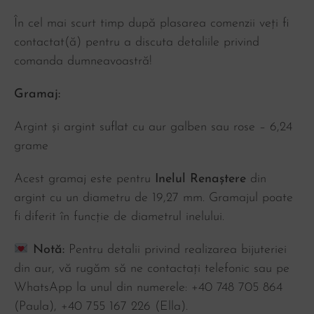
În cel mai scurt timp după plasarea comenzii veți fi
contactat(ă) pentru a discuta detaliile privind
comanda dumneavoastră!
Gramaj:
Argint și argint suflat cu aur galben sau rose – 6,24
grame
Acest gramaj este pentru
Inelul Renaștere
din
argint cu un diametru de 19,27 mm. Gramajul poate
fi diferit în funcție de diametrul inelului.
Notă:
Pentru detalii privind realizarea bijuteriei
din aur, vă rugăm să ne contactați telefonic sau pe
WhatsApp la unul din numerele: +40 748 705 864
(Paula), ‪+40 755 167 226‬ (Ella).