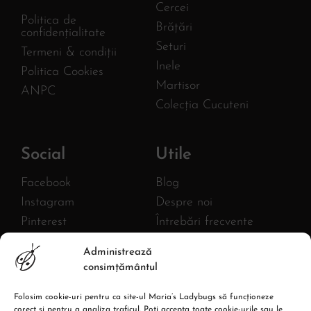
Cercei
Politica de
Brățări
confidențialitate
Seturi
Termeni & condiții
Inele
Politica Cookies
Martisor
ANPC
Colecția Cucuteni
Social
Utile
Facebook
Blog
Instagram
Despre noi
Pinterest
Întrebări frecvente
Twitter
FURNIZOR
Administrează
MLB AC HANDMADE S.R.L.
YouTube
consimțământul
CIF: 43380582
Linkedin
Reg. com.: J27/1018/2020
Folosim cookie-uri pentru ca site-ul Maria’s Ladybugs să funcționeze
Adresa: Str. Burebista, Nr.67,
corect și pentru a analiza traficul. Poți accepta toate cookie-urile sau le