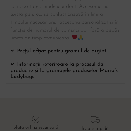
complexitatea modelului dorit. Accesoriul nu
exista pe stoc, se confecționează în limita
timpului necesar unui accesoriu personalizat și în
funcție de numărul de comenzi dar fără a depăși
limita de timp comunicată.
Prețul afișat pentru gramul de argint
Informații referitoare la procesul de
producție și la gramajele produselor Maria’s
Ladybugs
plată online securizată
livrare rapidă