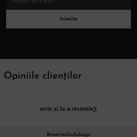
trimite
Opiniile clienților
scrie și tu o recenzie
#mariasladybugs