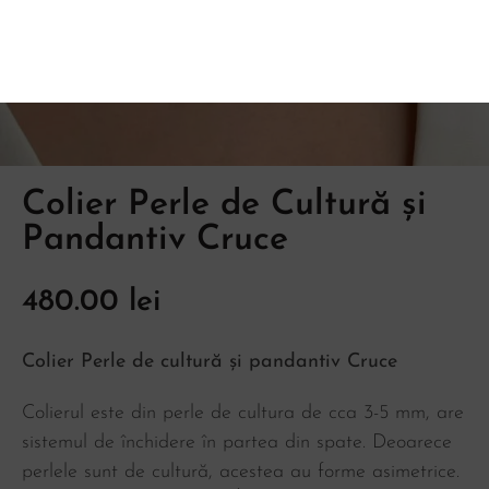
Colier Perle de Cultură și
Pandantiv Cruce
480.00
lei
Colier Perle de cultură și pandantiv Cruce
Colierul este din perle de cultura de cca 3-5 mm, are
sistemul de închidere în partea din spate. Deoarece
perlele sunt de cultură, acestea au forme asimetrice.