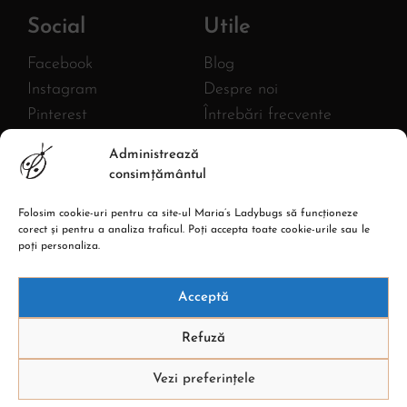
Social
Utile
Facebook
Blog
Instagram
Despre noi
Pinterest
Întrebări frecvente
Twitter
FURNIZOR
Administrează
MLB AC HANDMADE S.R.L.
YouTube
consimțământul
CIF: 43380582
Linkedin
Reg. com.: J27/1018/2020
Folosim cookie-uri pentru ca site-ul Maria’s Ladybugs să funcționeze
Adresa: Str. Burebista, Nr.67,
corect și pentru a analiza traficul. Poți accepta toate cookie-urile sau le
Piatra Neamt
poți personaliza.
Acceptă
Refuză
Vezi preferințele