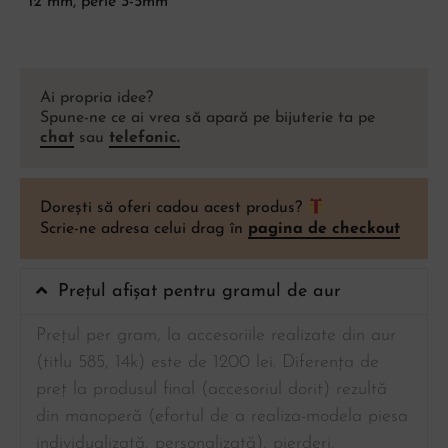
12 mm, perle 3-5mm
Ai propria idee?
Spune-ne ce ai vrea să apară pe bijuterie ta pe
chat
sau
telefonic.
Dorești să oferi cadou acest produs?
Scrie-ne adresa celui drag în
pagina de checkout
Prețul afișat pentru gramul de aur
Prețul per gram, la accesoriile realizate din aur
(titlu 585, 14k) este de 1200 lei. Diferența de
preț la produsul final (accesoriul dorit) rezultă
din manoperă (efortul de a realiza-modela piesa
individualizată, personalizată), pierderi,