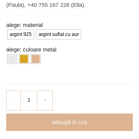
(Paula), ‪+40 755 167 226‬ (Ella).
material
argint 925
argint suflat cu aur
culoare metal
adaugă în coș