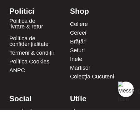
Politici
Shop
Politica de
Coliere
livrare & retur
Cercei
Politica de
Brățări
confidențialitate
Seturi
Termeni & condiții
Inele
Politica Cookies
Martisor
ANPC
Colecția Cucuteni
Social
Utile
Facebook
Blog
Instagram
Despre noi
Pinterest
Întrebări frecvente
Twitter
FURNIZOR