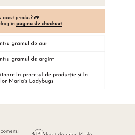
u acest produs? 🎁
 drag în
pagina de checkout
entru gramul de aur
entru gramul de argint
ritoare la procesul de producție și la
lor Maria’s Ladybugs
 comenzi
drept de retur 14 zile