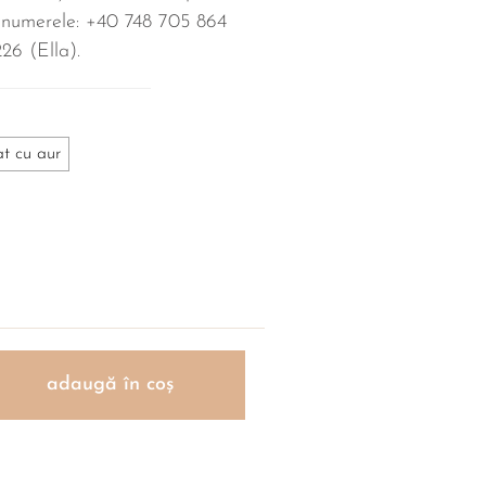
 numerele: +40 748 705 864
26‬ (Ella).
at cu aur
adaugă în coș