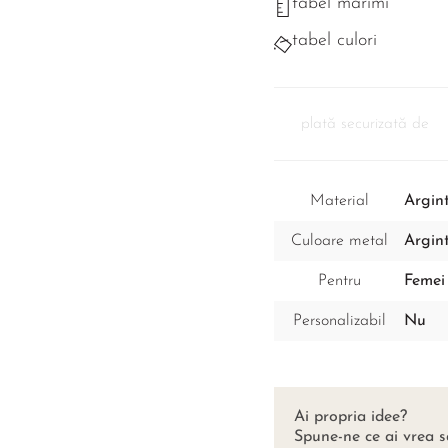
tabel mărimi
tabel culori
plată securizată de
Material
Argint
Culoare metal
Argin
Pentru
Femei
Personalizabil
Nu
Ai propria idee?
Spune-ne ce ai vrea s