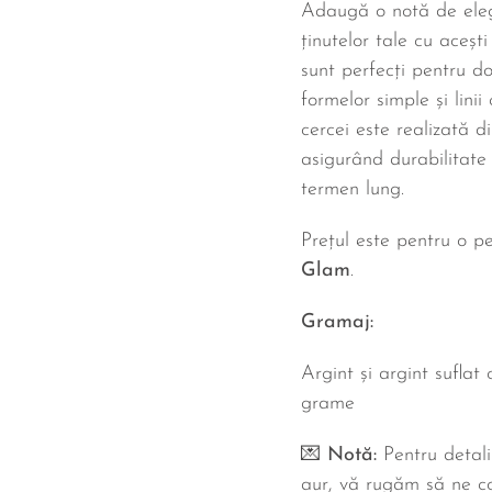
Adaugă o notă de eleg
ținutelor tale cu acești
sunt perfecți pentru d
formelor simple și lini
cercei este realizată d
asigurând durabilitate
termen lung.
Prețul este pentru o p
Glam
.
Gramaj:
Argint și argint suflat
grame
💌
Notă:
Pentru detali
aur, vă rugăm să ne co