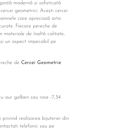
anță modernă și sofisticată
 cercei geometrici. Acești cercei
oamnele care apreciază arta
i curate. Fiecare pereche de
in materiale de înaltă calitate,
 și un aspect impecabil pe
ereche de
Cercei Geometrie
 cu aur galben sau rose -7,34
i privind realizarea bijuteriei din
ntactați telefonic sau pe