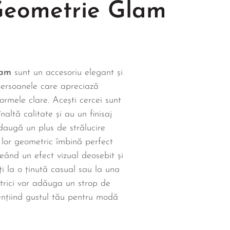
Geometrie Glam
lam
sunt un accesoriu elegant și
persoanele care apreciază
formele clare. Acești cercei sunt
înaltă calitate și au un finisaj
adaugă un plus de strălucire
l lor geometric îmbină perfect
creând un efect vizual deosebit și
rți la o ținută casual sau la una
trici vor adăuga un strop de
dențiind gustul tău pentru modă