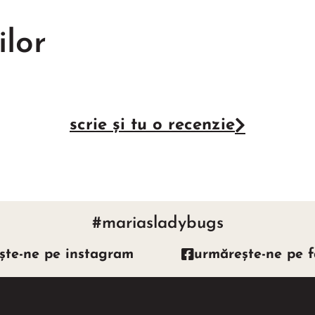
ilor
scrie și tu o recenzie
#mariasladybugs
ște-ne pe instagram
urmărește-ne pe 