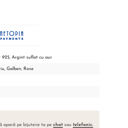
 925, Argint suflat cu aur
tiu
,
Galben
,
Rose
ă apară pe bijuterie ta pe
chat
sau
telefonic.