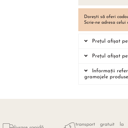
Dorești să oferi cado
Scrie-ne adresa celui
Prețul afișat p
Prețul afișat p
Informații refe
gramajele produse
transport gratuit la
livrare rapidă