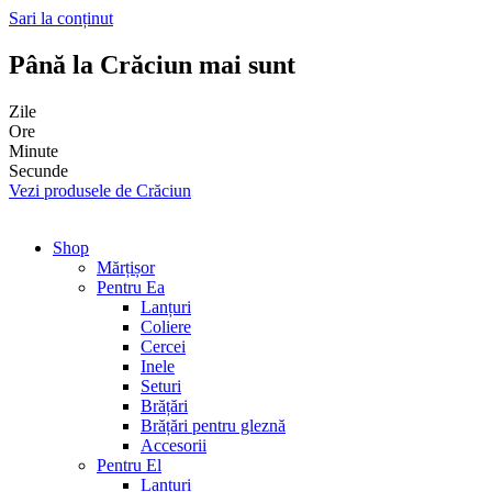
Sari la conținut
Până la Crăciun mai sunt
Zile
Ore
Minute
Secunde
Vezi produsele de Crăciun
Shop
Mărțișor
Pentru Ea
Lanțuri
Coliere
Cercei
Inele
Seturi
Brățări
Brățări pentru gleznă
Accesorii
Pentru El
Lanțuri