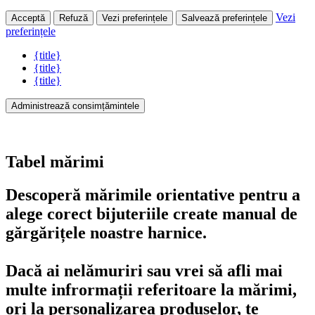
Vezi
Acceptă
Refuză
Vezi preferințele
Salvează preferințele
preferințele
{title}
{title}
{title}
Administrează consimțămintele
Tabel mărimi
Descoperă mărimile orientative pentru a
alege corect bijuteriile create manual de
gărgărițele noastre harnice.
Dacă ai nelămuriri sau vrei să afli mai
multe infrormații referitoare la mărimi,
ori la personalizarea produselor, te