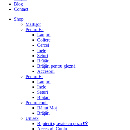
Blog
Contact
Shop
Mărțișor
Pentru Ea
Lanțuri
Coliere
Cercei
Inele
Seturi
Brățări
Brățări pentru gleznă
Accesorii
Pentru El
Lanțuri
Inele
Seturi
Brățări
Pentru copii
Bănuț Moț
Brățări
Unisex
Bijuterii gravate cu poza 📸
Accesorii Cuplu