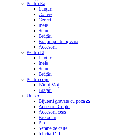
Pentru Ea
Lanțuri
Coliere
Cercei
Inele
Seturi
Brățări
Brățări pentru gleznă
Accesorii
Pentru El
Lanțuri
Inele
Seturi
Brățări
Pentru copii
Bănuț Moț
Brățări
Unisex
Bijuterii gravate cu poza 📸
Accesorii Cuplu
Accesorii ceas
Brelocuri
Pin
Semne de carte
felicitari 💌