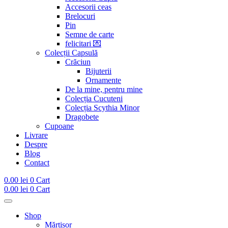
Accesorii ceas
Brelocuri
Pin
Semne de carte
felicitari 💌
Colecții Capsulă
Crăciun
Bijuterii
Ornamente
De la mine, pentru mine
Colecția Cucuteni
Colecția Scythia Minor
Dragobete
Cupoane
Livrare
Despre
Blog
Contact
0.00
lei
0
Cart
0.00
lei
0
Cart
Shop
Mărțișor