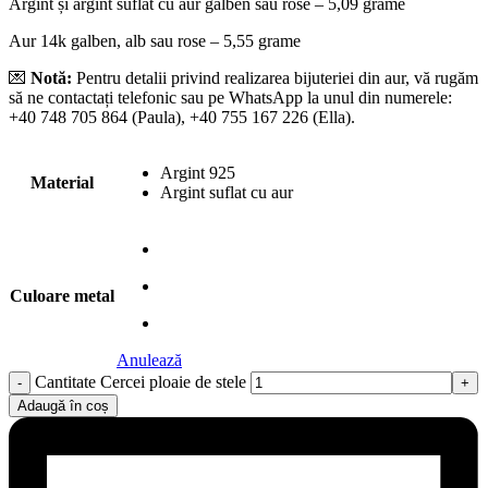
Argint și argint suflat cu aur galben sau rose – 5,09 grame
Aur 14k galben, alb sau rose – 5,55 grame
💌
Notă:
Pentru detalii privind realizarea bijuteriei din aur, vă rugăm
să ne contactați telefonic sau pe WhatsApp la unul din numerele:
+40 748 705 864 (Paula), ‪+40 755 167 226‬ (Ella).
Argint 925
Material
Argint suflat cu aur
Culoare metal
Anulează
Cantitate Cercei ploaie de stele
Adaugă în coș