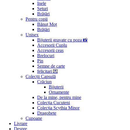
Inele
Seturi
Brățări
Pentru copii
Bănuț Moț
Brățări
Unisex
Bijuterii gravate cu poza 📸
Accesorii Cuplu
Accesorii ceas
Brelocuri
Pin
Semne de carte
felicitari 💌
Colecții Capsulă
Crăciun
Bijuterii
Ornamente
De la mine, pentru mine
Colecția Cucuteni
Colecția Scythia Minor
Dragobete
Cupoane
Livrare
Despre