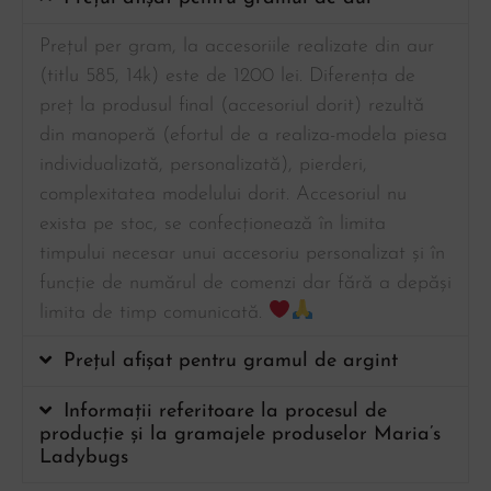
Prețul per gram, la accesoriile realizate din aur
(titlu 585, 14k) este de 1200 lei. Diferența de
preț la produsul final (accesoriul dorit) rezultă
din manoperă (efortul de a realiza-modela piesa
individualizată, personalizată), pierderi,
complexitatea modelului dorit. Accesoriul nu
exista pe stoc, se confecționează în limita
timpului necesar unui accesoriu personalizat și în
funcție de numărul de comenzi dar fără a depăși
limita de timp comunicată.
Prețul afișat pentru gramul de argint
Informații referitoare la procesul de
producție și la gramajele produselor Maria’s
Ladybugs