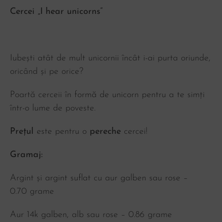
Cercei „I hear unicorns”
Iubești atât de mult unicornii încât i-ai purta oriunde,
oricând și pe orice?
Poartă cerceii în formă de unicorn pentru a te simți
într-o lume de poveste.
Prețul
este pentru o
pereche
cercei!
Gramaj:
Argint și argint suflat cu aur galben sau rose –
0.70
grame
Aur 14k galben, alb sau rose –
0.86
grame