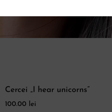
Cercei „I hear unicorns”
100.00
lei