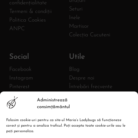
Brățări
confidențialitate
Seturi
Termeni & condiții
Inele
Politica Cookies
Martisor
ANPC
Colecția Cucuteni
Social
Utile
Facebook
Blog
Instagram
Despre noi
Pinterest
Întrebări frecvente
Twitter
FURNIZOR
Administrează
MLB AC HANDMADE S.R.L.
YouTube
consimțământul
CIF: 43380582
Linkedin
Reg. com.: J27/1018/2020
Folosim cookie-uri pentru ca site-ul Maria’s Ladybugs să funcționeze
Adresa: Str. Burebista, Nr.67,
corect și pentru a analiza traficul. Poți accepta toate cookie-urile sau le
Piatra Neamt
poți personaliza.