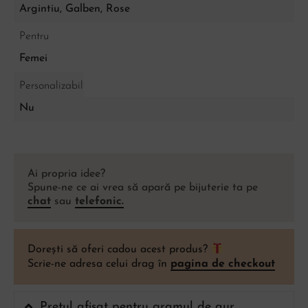
Argintiu
,
Galben
,
Rose
Pentru
Femei
Personalizabil
Nu
Ai propria idee?
Spune-ne ce ai vrea să apară pe bijuterie ta pe
chat
sau
telefonic.
Dorești să oferi cadou acest produs?
Scrie-ne adresa celui drag în
pagina de checkout
Prețul afișat pentru gramul de aur