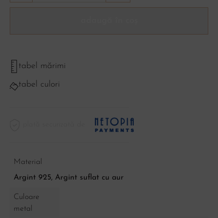
adaugă în coș
tabel mărimi
tabel culori
plată securizată de
Material
Argint 925, Argint suflat cu aur
Culoare
metal