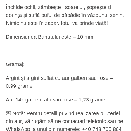
Închide ochii, zâmbește-i soarelui, șoptește-ți
dorința și suflă puful de păpădie în văzduhul senin.
Nimic nu este în zadar, totul va prinde viață!
Dimensiunea Bănuțului este – 10 mm
Gramaj:
Argint și argint suflat cu aur galben sau rose –
0,99
grame
Aur 14k galben, alb sau rose –
1,23
grame
💌
Notă:
Pentru detalii privind realizarea bijuteriei
din aur, vă rugăm să ne contactați telefonic sau pe
WhatsApp la unul din numerele: +40 748 705 864