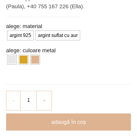
(Paula), ‪+40 755 167 226‬ (Ella).
material
argint 925
argint suflat cu aur
culoare metal
adaugă în coș