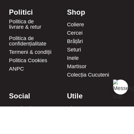
Politici
Shop
Politica de
Coliere
livrare & retur
Cercei
Politica de
Brățări
confidențialitate
Seturi
Termeni & condiții
Inele
Politica Cookies
Martisor
ANPC
Colecția Cucuteni
Social
Utile
Facebook
Blog
Instagram
Despre noi
Pinterest
Întrebări frecvente
Twitter
FURNIZOR