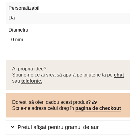
Personalizabil
Da
Diametru
10 mm
Ai propria idee?
Spune-ne ce ai vrea să apară pe bijuterie ta pe
chat
sau
telefonic.
Dorești să oferi cadou acest produs? 🎁
Scrie-ne adresa celui drag în
pagina de checkout
Prețul afișat pentru gramul de aur