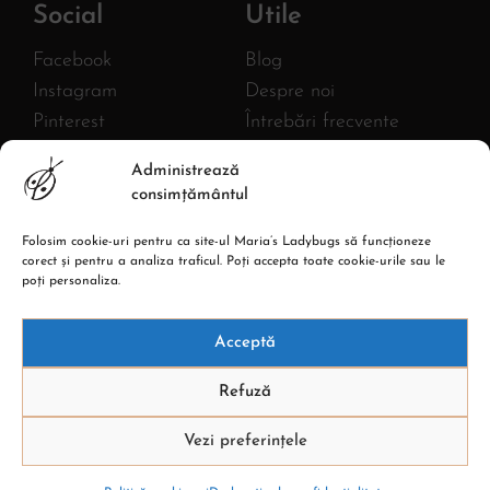
Social
Utile
Facebook
Blog
Instagram
Despre noi
Pinterest
Întrebări frecvente
Twitter
FURNIZOR
Administrează
MLB AC HANDMADE S.R.L.
YouTube
consimțământul
CIF: 43380582
Linkedin
Reg. com.: J27/1018/2020
Folosim cookie-uri pentru ca site-ul Maria’s Ladybugs să funcționeze
Adresa: Str. Burebista, Nr.67,
corect și pentru a analiza traficul. Poți accepta toate cookie-urile sau le
Piatra Neamt
poți personaliza.
Acceptă
Refuză
Vezi preferințele