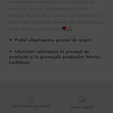
complexitatea modelului dorit. Accesoriul nu
exista pe stoc, se confecționează în limita
timpului necesar unui accesoriu personalizat și în
funcție de numărul de comenzi dar fără a depăși
limita de timp comunicată.
Prețul afișat pentru gramul de argint
Informații referitoare la procesul de
producție și la gramajele produselor Maria’s
Ladybugs
plată online securizată
livrare rapidă