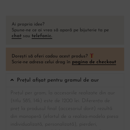
Ai propria idee?
Spune-ne ce ai vrea să apară pe bijuterie ta pe
chat
sau
telefonic.
Dorești să oferi cadou acest produs?
Scrie-ne adresa celui drag în
pagina de checkout
Prețul afișat pentru gramul de aur
Prețul per gram, la accesoriile realizate din aur
(titlu 585, 14k) este de 1200 lei. Diferența de
preț la produsul final (accesoriul dorit) rezultă
din manoperă (efortul de a realiza-modela piesa
individualizată, personalizată), pierderi,