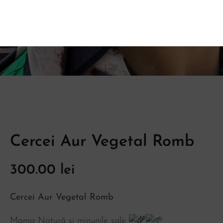
Cercei Aur Vegetal Romb
300.00
lei
Cercei Aur Vegetal Romb
Mama Natură și minunile sale