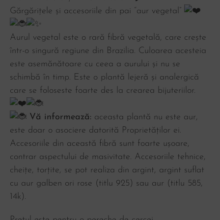
Gărgărițele și accesoriile din pai “aur vegetal”
Aurul vegetal este o rară fibră vegetală, care crește
într-o singură regiune din Brazilia. Culoarea acesteia
este asemănătoare cu ceea a aurului și nu se
schimbă în timp. Este o plantă lejeră și analergică
care se foloseste foarte des la crearea bijuteriilor.
Vă informează:
aceasta plantă nu este aur,
este doar o asociere datorită Proprietăților ei.
Accesoriile din această fibră sunt foarte ușoare,
contrar aspectului de masivitate. Accesoriile tehnice,
cheițe, torțite, se pot realiza din argint, argint suflat
cu aur galben ori rose (titlu 925) sau aur (titlu 585,
14k).
Prețul este pentru o pereche de cercei.