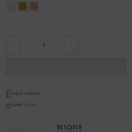
adaugă în coș
tabel mărimi
tabel culori
plată securizată de