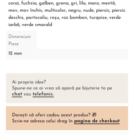
corai, fuchsia, galben, grena, gri, lila, maro, mentă,
mov, mov închis, multicolor, negru, nude, piersic, piersic
deschis, portocaliu, roșu, roz bombon, turqoise, verde
iarbă, verde smarald
Dimensiuni
Piese
12 mm
Ai propria idee?
Spune-ne ce ai vrea să apară pe bijuterie ta pe
chat
sau
telefonic.
Dorești să oferi cadou acest produs? 🎁
Scrie-ne adresa celui drag în
pagina de checkout