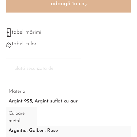
adaugă în coș
tabel mărimi
tabel culori
plată securizată de
Material
Argint 925, Argint suflat cu aur
Culoare
metal
Argintiu
,
Galben
,
Rose