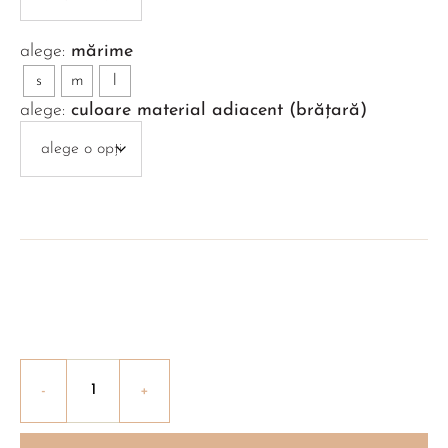
mărime
s
m
l
culoare material adiacent (brățară)