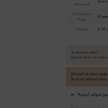
Șnur 
adiacente
Dimensiuni
12 m
Piese
Mărime
S, M, 
Ai propria idee?
Spune-ne ce ai vrea s
Dorești să oferi cad
Scrie-ne adresa celui
Prețul afișat p