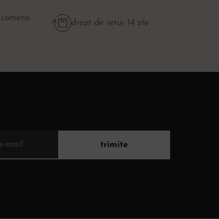
 comenzi
drept de retur 14 zile
trimite