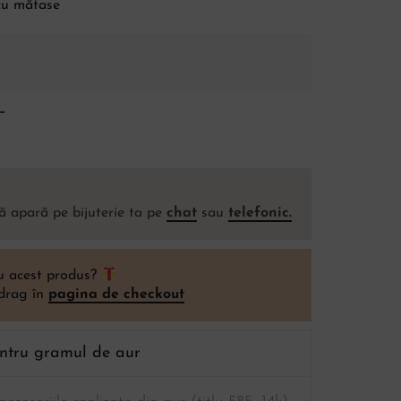
cu mătase
m
L
ă apară pe bijuterie ta pe
chat
sau
telefonic.
ou acest produs?
 drag în
pagina de checkout
entru gramul de aur