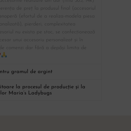
ccesoriile realizate din aur (titlu 585, 14k)
ferența de preț la produsul final (accesoriul
manoperă (efortul de a realiza-modela piesa
sonalizată), pierderi, complexitatea
esoriul nu exista pe stoc, se confecționează
cesar unui accesoriu personalizat și în
de comenzi dar fără a depăși limita de
entru gramul de argint
ritoare la procesul de producție și la
lor Maria’s Ladybugs