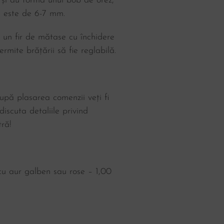
e și au forma unui bob de orez,
e este de 6-7 mm.
e un fir de mătase cu închidere
rmite brățării să fie reglabilă.
upă plasarea comenzii veți fi
iscuta detaliile privind
ră!
 cu aur galben sau rose – 1,00