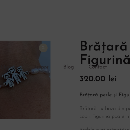
Brățară 
Figurină
Livrare
Despre
Blog
Contact
320.00
lei
Brățară perle și Figu
Brățară cu baza din per
copii. Figurina poate f