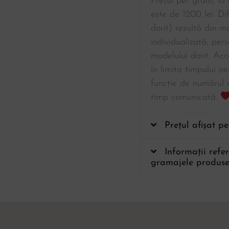
Prețul per gram, la a
este de 1200 lei. Di
dorit) rezultă din 
individualizată, per
modelului dorit. Acc
în limita timpului ne
funcție de numărul 
timp comunicată.
Prețul afișat p
Informații refe
gramajele produse