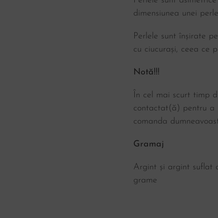
Perlele sunt asimetric
dimensiunea unei perl
Perlele sunt înșirate p
cu ciucurași, ceea ce pe
Notă!!!
În cel mai scurt timp d
contactat(ă) pentru a d
comanda dumneavoast
Gramaj
Argint și argint suflat
grame