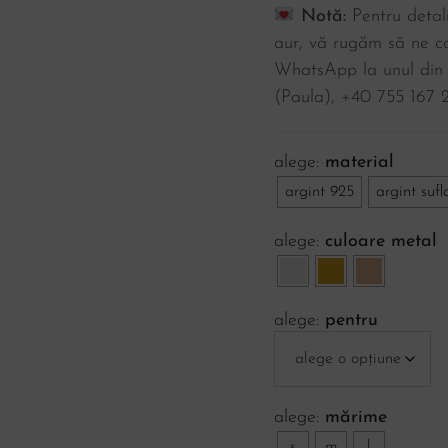
Notă:
Pentru detali
aur, vă rugăm să ne co
WhatsApp la unul din
(Paula), ‪+40 755 167 2
material
argint 925
argint sufl
culoare metal
pentru
mărime
s
m
l