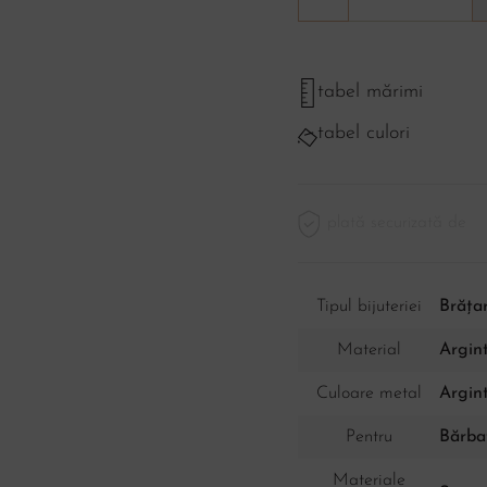
tabel mărimi
tabel culori
plată securizată de
Tipul bijuteriei
Brăța
Material
Argint
Culoare metal
Argin
Pentru
Bărbaț
Materiale