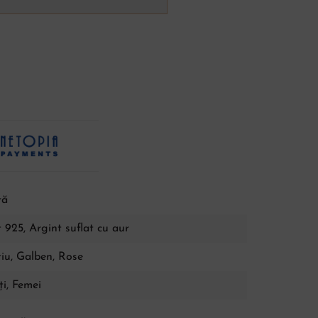
ră
 925, Argint suflat cu aur
tiu
,
Galben
,
Rose
i, Femei