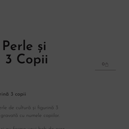
Perle și
 3 Copii
0
rină 3 copii
le de cultură și figurină 3
i gravată cu numele copiilor.