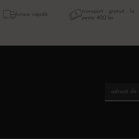
transport gratuit la
livrare rapidă
peste 400 lei