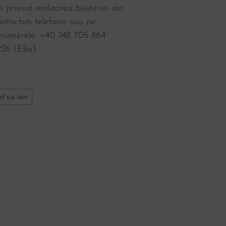
i privind realizarea bijuteriei din
ntactați telefonic sau pe
 numerele: +40 748 705 864
26‬ (Ella).
at cu aur