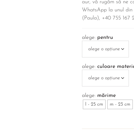
aur, vă rugăm să ne co
WhatsApp la unul din
(Paula), ‪+40 755 167 2
pentru
culoare materi
mărime
l - 25 cm
m - 23 cm