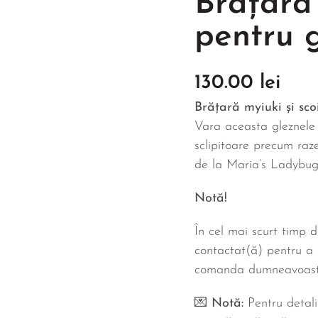
Brățară 
pentru 
130.00
lei
Brățară myiuki și sc
Vara aceasta gleznele 
sclipitoare precum raze
de la Maria’s Ladybug
Notă!
În cel mai scurt timp d
contactat(ă) pentru a d
comanda dumneavoast
💌
Notă:
Pentru detali