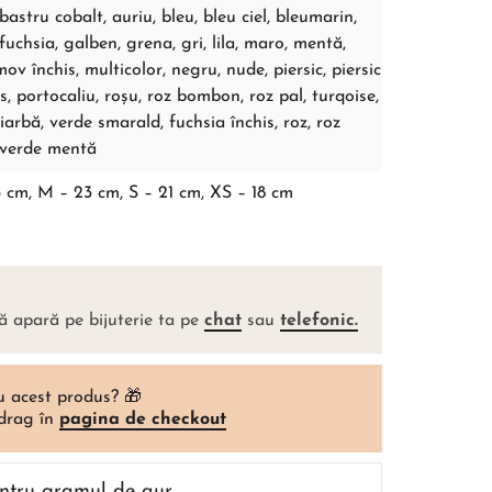
lbastru cobalt, auriu, bleu, bleu ciel, bleumarin,
 fuchsia, galben, grena, gri, lila, maro, mentă,
ov închis, multicolor, negru, nude, piersic, piersic
s, portocaliu, roșu, roz bombon, roz pal, turqoise,
iarbă, verde smarald, fuchsia închis, roz, roz
 verde mentă
 cm, M – 23 cm, S – 21 cm, XS – 18 cm
ă apară pe bijuterie ta pe
chat
sau
telefonic.
u acest produs? 🎁
 drag în
pagina de checkout
entru gramul de aur