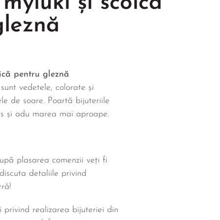
myiuki și scoică
gleznă
oică pentru gleznă
sunt vedetele, colorate și
le de soare. Poartă bijuteriile
s și adu marea mai aproape.
upă plasarea comenzii veți fi
iscuta detaliile privind
ră!
i privind realizarea bijuteriei din