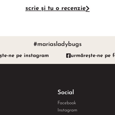
scrie și tu o recenzie
#mariasladybugs
ște-ne pe instagram
urmărește-ne pe 
Social
Facebook
Instagram