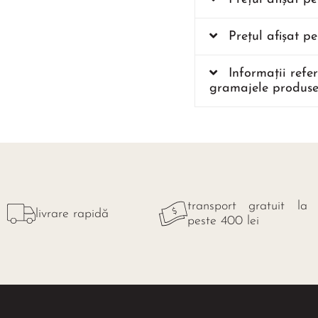
Prețul afișat p
Informații refe
gramajele produse
transport gratuit la
livrare rapidă
peste 400 lei