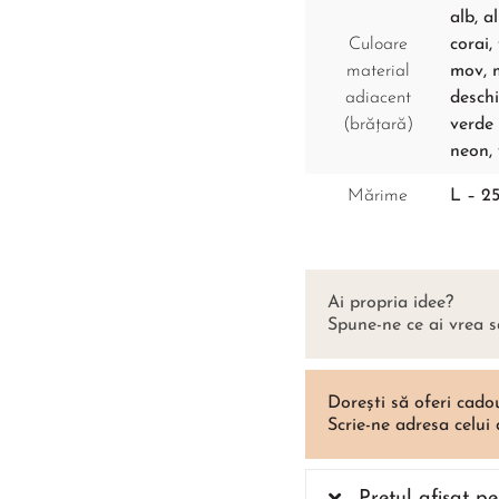
alb, a
Culoare
corai,
material
mov, m
adiacent
deschi
(brățară)
verde 
neon,
Mărime
L – 25
Ai propria idee?
Spune-ne ce ai vrea s
Dorești să oferi cado
Scrie-ne adresa celui
Prețul afișat p