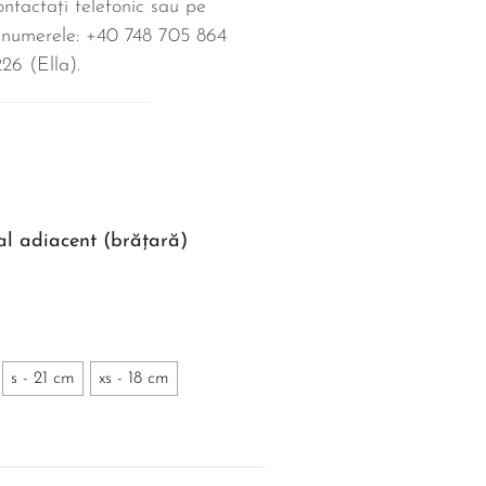
ntactați telefonic sau pe
 numerele: +40 748 705 864
26‬ (Ella).
al adiacent (brățară)
s - 21 cm
xs - 18 cm