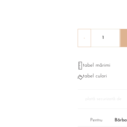
tabel mărimi
tabel culori
plată securizată de
Pentru
Bărbaț