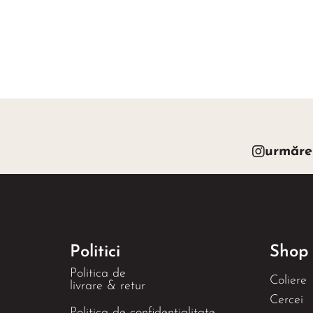
urmăre
Politici
Shop
Politica de
Coliere
livrare & retur
Cercei
Politica de confidențialitate