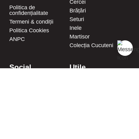
Cercei
Politica de
Brățări
confidențialitate
Seturi
Termeni & condiții
Inele
Politica Cookies
Martisor
ANPC
Colecția Cucuteni
Social
Utile
Facebook
Blog
Instagram
Despre noi
Pinterest
Întrebări frecvente
Twitter
FURNIZOR
MLB AC HANDMADE S.R.L.
YouTube
CIF: 43380582
Linkedin
Reg. com.: J27/1018/2020
Adresa: Str. Burebista, Nr.67,
Piatra Neamt