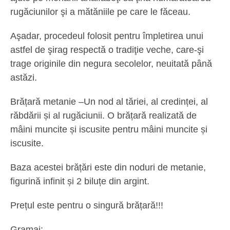
rugăciunilor şi a mătăniile pe care le făceau.
Aşadar, procedeul folosit pentru împletirea unui
astfel de şirag respectă o tradiţie veche, care-şi
trage originile din negura secolelor, neuitată până
astăzi.
Brățară metanie –
Un nod al tăriei, al credinței, al
răbdării și al rugăciunii. O brățară realizată de
mâini muncite și iscusite pentru mâini muncite și
iscusite.
Baza acestei brățări este din noduri de metanie,
figurină infinit și 2 biluțe din argint.
Prețul este pentru o singură brățară!!!
Gramaj: