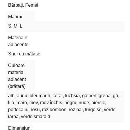
Bărbați, Femei
Mărime
S, M, L
Materiale
adiacente
Șnur cu mătase
Culoare
material
adiacent
(brățară)
alb, auriu, bleumarin, corai, fuchsia, galben, grena, gri,
lila, maro, mov, mov închis, negru, nude, piersic,
portocaliu, roșu, roz bombon, roz pal, turqoise, verde
iarbă, verde smarald
Dimensiuni