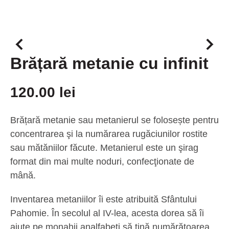
Brățară metanie cu infinit
120.00
lei
Brățară metanie
sau metanierul se folosește pentru
concentrarea şi la numărarea rugăciunilor rostite
sau mătăniilor făcute. Metanierul este un şirag
format din mai multe noduri, confecţionate de
mână.
Inventarea metaniilor îi este atribuită Sfântului
Pahomie. În secolul al IV-lea, acesta dorea să îi
ajute pe monahii analfabeţi să ţină numărătoarea