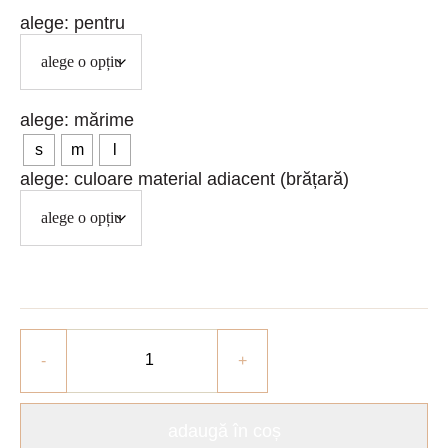
pentru
mărime
s
m
l
culoare material adiacent (brățară)
adaugă în coș