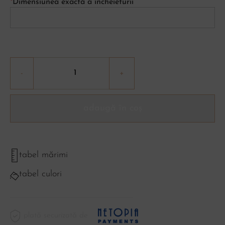
*
Dimensiunea exactă a încheieturii
adaugă în coș
tabel mărimi
tabel culori
plată securizată de