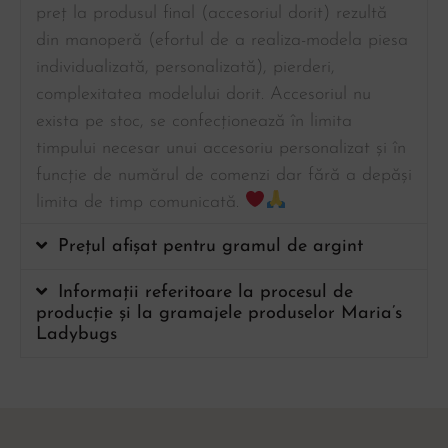
preț la produsul final (accesoriul dorit) rezultă
din manoperă (efortul de a realiza-modela piesa
individualizată, personalizată), pierderi,
complexitatea modelului dorit. Accesoriul nu
exista pe stoc, se confecționează în limita
timpului necesar unui accesoriu personalizat și în
funcție de numărul de comenzi dar fără a depăși
limita de timp comunicată.
Prețul afișat pentru gramul de argint
Informații referitoare la procesul de
producție și la gramajele produselor Maria’s
Ladybugs