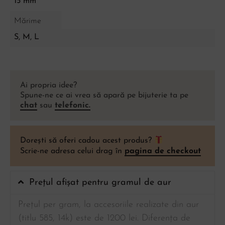
15 mm
Mărime
S, M, L
Ai propria idee?
Spune-ne ce ai vrea să apară pe bijuterie ta pe
chat
sau
telefonic.
Dorești să oferi cadou acest produs?
Scrie-ne adresa celui drag în
pagina de checkout
Prețul afișat pentru gramul de aur
Prețul per gram, la accesoriile realizate din aur
(titlu 585, 14k) este de 1200 lei. Diferența de