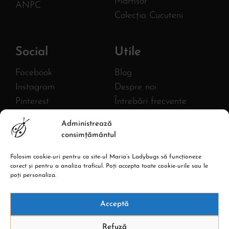
Martisor
ANPC
Colecția Cucuteni
Social
Utile
Facebook
Blog
Instagram
Despre noi
Pinterest
Întrebări frecvente
Twitter
FURNIZOR
Administrează
MLB AC HANDMADE S.R.L.
YouTube
consimțământul
CIF: 43380582
Linkedin
Reg. com.: J27/1018/2020
Folosim cookie-uri pentru ca site-ul Maria’s Ladybugs să funcționeze
Adresa: Str. Burebista, Nr.67,
corect și pentru a analiza traficul. Poți accepta toate cookie-urile sau le
Piatra Neamt
poți personaliza.
Acceptă
Refuză