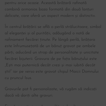
pentru orice ocazie. Această brățară rafinată
combină armonios baza formată din două lanțuri
delicate, care oferă un aspect modern și distinctiv.
În centrul brățării se află o perlă strălucitoare, simbol
al eleganței și al purității, adăugând o notă de
rafinament fiecărei ținute. Pe lângă perlă, brățara
este înfrumusețată de un bănuț gravat pe ambele
părți, aducând un strop de personalitate și unicitate
fiecărei bijuterii. Gravura de pe fața bănuțului este
„Ești mai puternică decât crezi și mai iubită decât
știi!” iar pe verso este gravat chipul Maicii Domnului
cu pruncul Isus.
Gravurile pot fi personalizate, vă rugăm să indicați
dacă vă doriți alte gravuri.