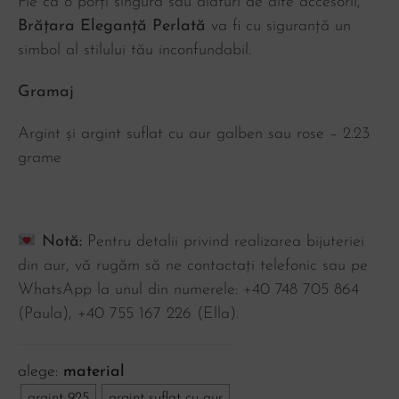
Fie că o porți singură sau alături de alte accesorii,
Brățara Eleganță Perlată
va fi cu siguranță un
simbol al stilului tău inconfundabil.
Gramaj
Argint și argint suflat cu aur galben sau rose – 2.23
grame
Notă:
Pentru detalii privind realizarea bijuteriei
din aur, vă rugăm să ne contactați telefonic sau pe
WhatsApp la unul din numerele: +40 748 705 864
(Paula), ‪+40 755 167 226‬ (Ella).
material
argint 925
argint suflat cu aur