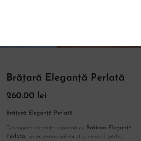
Brățară Eleganță Perlată
260.00
lei
Brățară Eleganță Perlată
Descoperă eleganța supremă cu
Brățara Eleganță
Perlată
, un accesoriu sofisticat și versatil, perfect