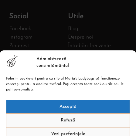
Social
Utile
Facebook
Blog
Instagram
Despre noi
Pinterest
Întrebări frecvente
Twitter
FURNIZOR
Administrează
MLB AC HANDMADE S.R.L.
YouTube
consimțământul
CIF: 43380582
Linkedin
Reg. com.: J27/1018/2020
Folosim cookie-uri pentru ca site-ul Maria’s Ladybugs să funcționeze
Adresa: Str. Burebista, Nr.67,
corect și pentru a analiza traficul. Poți accepta toate cookie-urile sau le
Piatra Neamt
poți personaliza.
Acceptă
Refuză
Vezi preferințele