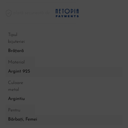
plată securizată de
Tipul
bijuteriei
Brățară
Material
Argint 925
Culoare
metal
Argintiu
Pentru
Bărbați, Femei