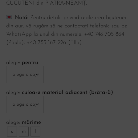
CUCUTENI din PIATRA-NEAMȚ.
Notă:
Pentru detalii privind realizarea bijuteriei
din aur, vă rugăm să ne contactați telefonic sau pe
WhatsApp la unul din numerele: +40 748 705 864
(Paula), ‪+40 755 167 226‬ (Ella).
pentru
culoare material adiacent (brățară)
mărime
s
m
l