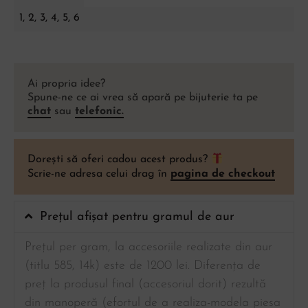
1, 2, 3, 4, 5, 6
Ai propria idee?
Spune-ne ce ai vrea să apară pe bijuterie ta pe
chat
sau
telefonic.
Dorești să oferi cadou acest produs?
Scrie-ne adresa celui drag în
pagina de checkout
Prețul afișat pentru gramul de aur
Prețul per gram, la accesoriile realizate din aur
(titlu 585, 14k) este de 1200 lei. Diferența de
preț la produsul final (accesoriul dorit) rezultă
din manoperă (efortul de a realiza-modela piesa