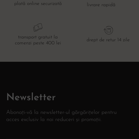
plată online securizată
livrare rapidă
transport gratuit la
drept de retur 14 zile
comenzi peste 400 lei
Newsletter
Abonați-vă la newsletter-ul gărgărițelor pentru
acces exclusiv la noi reduceri și promoții.