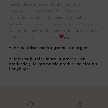
individualizată, personalizată), pierderi,
complexitatea modelului dorit. Accesoriul nu
exista pe stoc, se confecționează în limita
timpului necesar unui accesoriu personalizat și în
funcție de numărul de comenzi dar fără a depăși
limita de timp comunicată.
Prețul afișat pentru gramul de argint
Informații referitoare la procesul de
producție și la gramajele produselor Maria’s
Ladybugs