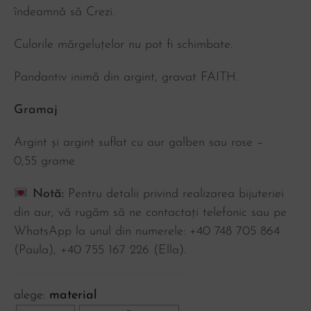
îndeamnă să Crezi.
Culorile mărgeluțelor nu pot fi schimbate.
Pandantiv inimă din argint, gravat FAITH.
Gramaj
Argint și argint suflat cu aur galben sau rose –
0,55
grame
Notă:
Pentru detalii privind realizarea bijuteriei
din aur, vă rugăm să ne contactați telefonic sau pe
WhatsApp la unul din numerele: +40 748 705 864
(Paula), ‪+40 755 167 226‬ (Ella).
material