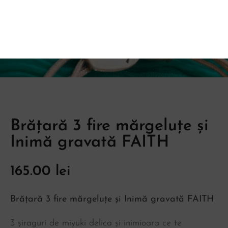
Brățară 3 fire mărgeluțe și
Inimă gravată FAITH
165.00
lei
Brățară 3 fire mărgeluțe și Inimă gravată FAITH
3 șiraguri de miyuki delica și inimioara ce te