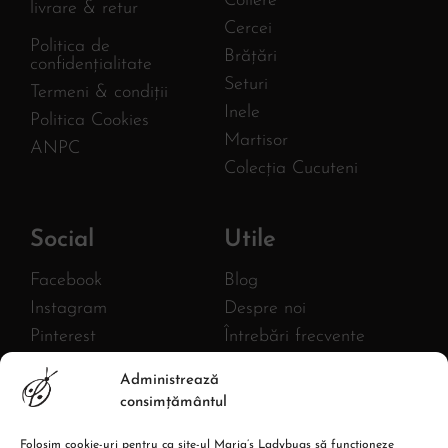
Coliere
livrare & retur
Cercei
Politica de
Brățări
confidențialitate
Seturi
Termeni & condiții
Inele
Politica Cookies
Martisor
ANPC
Colecția Cucuteni
Social
Utile
Facebook
Blog
Instagram
Despre noi
Pinterest
Întrebări frecvente
Twitter
FURNIZOR
Administrează
MLB AC HANDMADE S.R.L.
YouTube
consimțământul
CIF: 43380582
Linkedin
Reg. com.: J27/1018/2020
Folosim cookie-uri pentru ca site-ul Maria’s Ladybugs să funcționeze