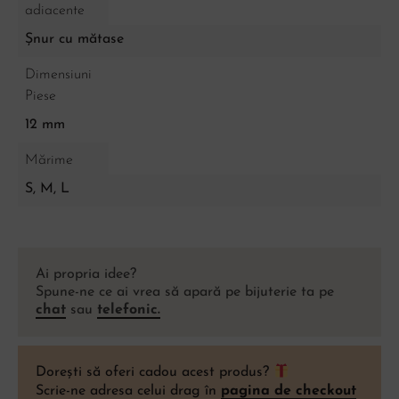
adiacente
Șnur cu mătase
Dimensiuni
Piese
12 mm
Mărime
S, M, L
Ai propria idee?
Spune-ne ce ai vrea să apară pe bijuterie ta pe
chat
sau
telefonic.
Dorești să oferi cadou acest produs?
Scrie-ne adresa celui drag în
pagina de checkout