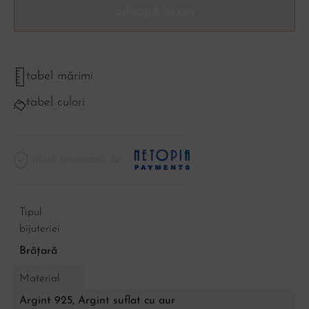
adaugă în coș
tabel mărimi
tabel culori
plată securizată de
Tipul
bijuteriei
Brățară
Material
Argint 925, Argint suflat cu aur