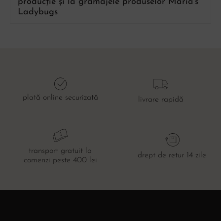
producție și la gramajele produselor Maria’s
Ladybugs
plată online securizată
livrare rapidă
transport gratuit la
drept de retur 14 zile
comenzi peste 400 lei