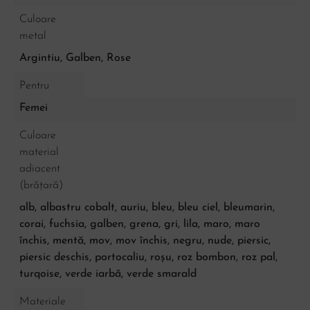
Culoare
metal
Argintiu
,
Galben
,
Rose
Pentru
Femei
Culoare
material
adiacent
(brățară)
alb, albastru cobalt, auriu, bleu, bleu ciel, bleumarin,
corai, fuchsia, galben, grena, gri, lila, maro, maro
închis, mentă, mov, mov închis, negru, nude, piersic,
piersic deschis, portocaliu, roșu, roz bombon, roz pal,
turqoise, verde iarbă, verde smarald
Materiale