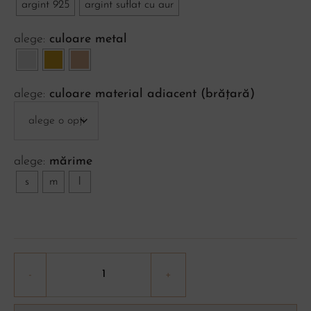
argint 925
argint suflat cu aur
culoare metal
culoare material adiacent (brățară)
mărime
s
m
l