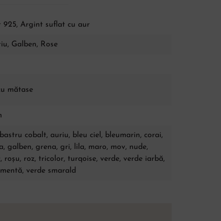
 925, Argint suflat cu aur
tiu
,
Galben
,
Rose
cu mătase
m
lbastru cobalt, auriu, bleu ciel, bleumarin, corai,
a, galben, grena, gri, lila, maro, mov, nude,
c, roșu, roz, tricolor, turqoise, verde, verde iarbă,
 mentă, verde smarald