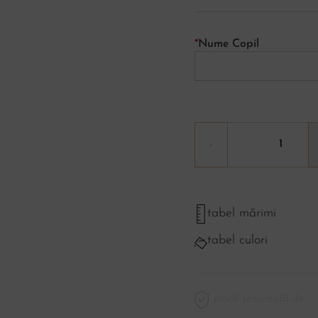
*
Nume Copil
tabel mărimi
tabel culori
plată securizată de