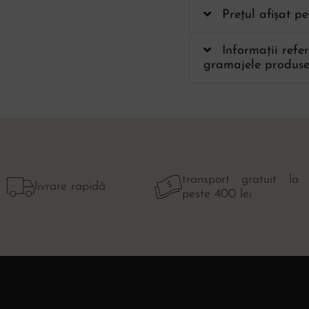
Prețul afișat p
Informații refe
gramajele produse
transport gratuit la
livrare rapidă
peste 400 lei