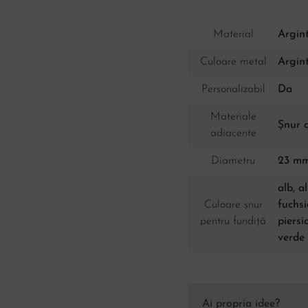
Material
Argint
Culoare metal
Argin
Personalizabil
Da
Materiale
Șnur 
adiacente
Diametru
23 m
alb, a
Culoare șnur
fuchsi
pentru fundiță
piersi
verde
Ai propria idee?