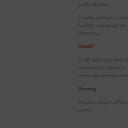
șuvița de păr.
Fundița poate fi o culo
fundiței mărgeluțe din
diametru.
Notă!!!
În cel mai scurt timp d
contactat(ă) pentru a d
comanda dumneavoast
Gramaj:
Argint și argint suflat
grame