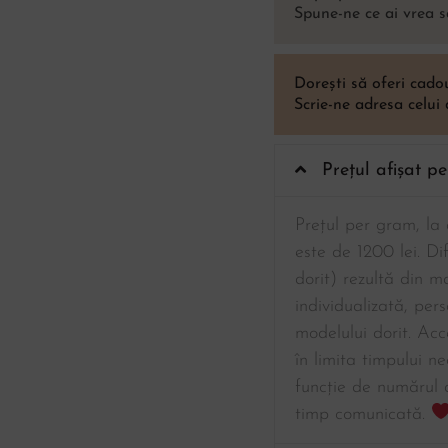
Spune-ne ce ai vrea s
Dorești să oferi cad
Scrie-ne adresa celui
Prețul afișat p
Prețul per gram, la a
este de 1200 lei. Di
dorit) rezultă din 
individualizată, per
modelului dorit. Acc
în limita timpului ne
funcție de numărul 
timp comunicată.