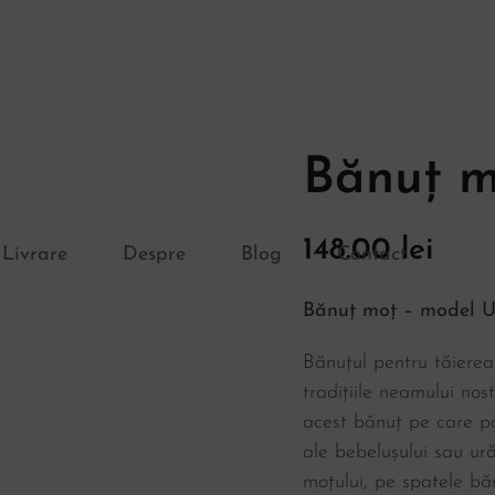
Bănuț m
148.00
lei
Livrare
Despre
Blog
Contact
Bănuț moț – model U
Bănuțul pentru tăierea
tradițiile neamului nost
acest bănuț pe care po
ale bebelușului sau ur
moțului, pe spatele băn