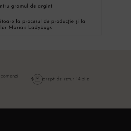
entru gramul de argint
ritoare la procesul de producție și la
lor Maria’s Ladybugs
 comenzi
drept de retur 14 zile