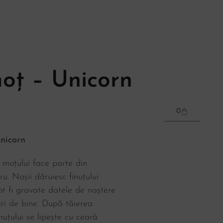
oț – Unicorn
0
nicorn
 moțului face parte din
ru. Nașii dăruiesc finuțului
t fi gravate datele de naștere
ări de bine. După tăierea
uțului se lipește cu ceară