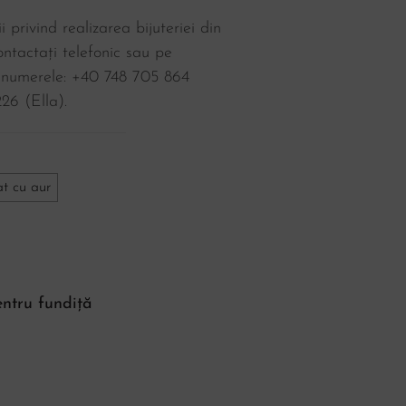
i privind realizarea bijuteriei din
ntactați telefonic sau pe
 numerele: +40 748 705 864
26‬ (Ella).
at cu aur
entru fundiță