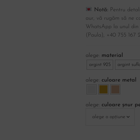
Notă:
Pentru detali
aur, vă rugăm să ne co
WhatsApp la unul din
(Paula), ‪+40 755 167 2
material
argint 925
argint sufl
culoare metal
culoare șnur p