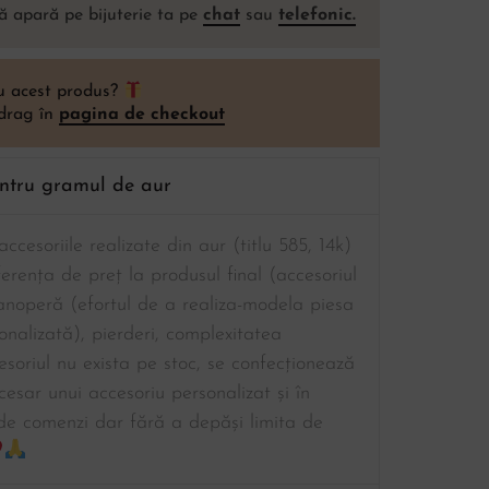
ă apară pe bijuterie ta pe
chat
sau
telefonic.
ou acest produs?
 drag în
pagina de checkout
entru gramul de aur
ccesoriile realizate din aur (titlu 585, 14k)
ferența de preț la produsul final (accesoriul
manoperă (efortul de a realiza-modela piesa
sonalizată), pierderi, complexitatea
esoriul nu exista pe stoc, se confecționează
cesar unui accesoriu personalizat și în
de comenzi dar fără a depăși limita de