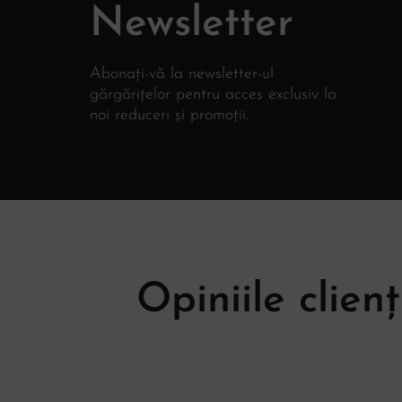
Newsletter
Abonați-vă la newsletter-ul
gărgărițelor pentru acces exclusiv la
noi reduceri și promoții.
Opiniile clienț