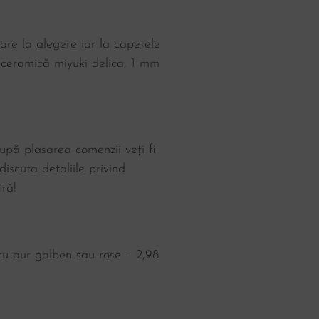
are la alegere iar la capetele
 ceramică miyuki delica, 1 mm
upă plasarea comenzii veți fi
iscuta detaliile privind
ră!
 cu aur galben sau rose – 2,98