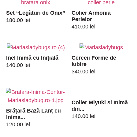
Set “Legături de Onix”
Colier Armonia
Perlelor
180.00
lei
410.00
lei
Inel Inimă cu Inițială
Cerceii Forme de
Iubire
140.00
lei
340.00
lei
Colier Miyuki și Inimă
din...
Brățară Bază Lanț cu
140.00
lei
Inima...
120.00
lei